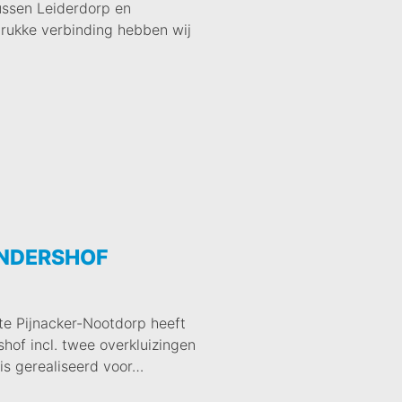
ussen Leiderdorp en
drukke verbinding hebben wij
INDERSHOF
e Pijnacker-Nootdorp heeft
shof incl. twee overkluizingen
 is gerealiseerd voor…