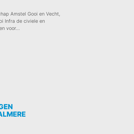
chap Amstel Gooi en Vecht,
i Infra de civiele en
en voor…
GEN
ALMERE